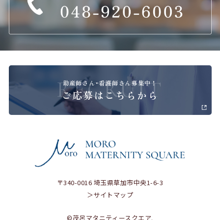
RECRUIT
助産師さん･看護師さん募集中！
ご応募はこちらから
〒340-0016 埼玉県草加市中央1-6-3
＞サイトマップ
©茂呂マタニティースクエア.