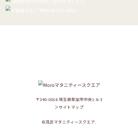
RECRUIT
助産師さん･看護師さん募集中！
ご応募はこちらから
〒340-0016 埼玉県草加市中央1-6-3
＞サイトマップ
©茂呂マタニティースクエア.