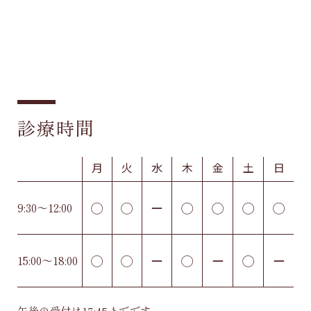
診療時間
月
火
水
木
金
土
日
◯
◯
ー
◯
◯
◯
◯
9:30〜12:00
◯
◯
ー
◯
ー
◯
ー
15:00〜18:00
午後の受付は17:45までです。