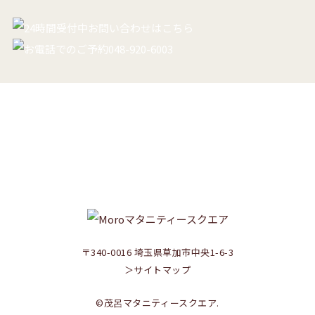
RECRUIT
助産師さん･看護師さん募集中！
ご応募はこちらから
〒340-0016 埼玉県草加市中央1-6-3
＞サイトマップ
©茂呂マタニティースクエア.